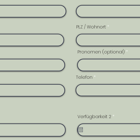
fülle das Formular aus
PLZ / Wohnort
Pronomen (optional)
Telefon
r
Verfügbarkeit 2
*
e
q
u
i
r