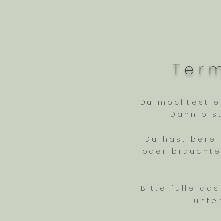
Ter
Du möchtest e
Dann bis
Du hast berei
oder bräuchte
Bitte fülle da
unte