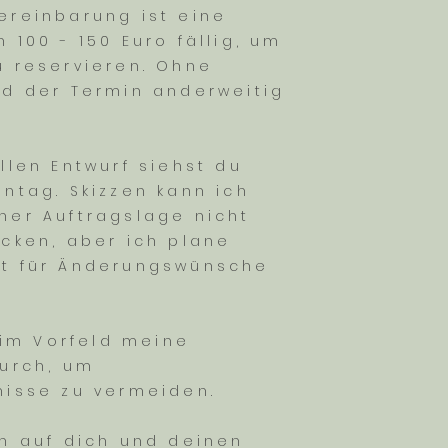
ereinbarung ist eine
 100 - 150 Euro fällig, um
u reservieren. Ohne
rd der Termin anderweitig
llen Entwurf siehst du
ntag. Skizzen kann ich
ner Auftragslage nicht
icken, aber ich plane
t für Änderungswünsche
r im Vorfeld meine
durch, um
nisse zu vermeiden.
ch auf dich und deinen