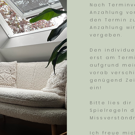
Nach Terminv
Anzahlung von
den Termin z
Anzahlung wi
vergeben.
Den individue
erst am Termi
aufgrund mei
vorab versch
genügend Zei
ein!
Bitte lies di
Spielregeln 
Missverständ
Ich freue mi