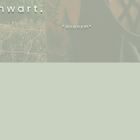
.
enwart
nym*