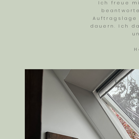
Ich freue m
beantworte
Auftragslage
dauern. Ich d
u
H