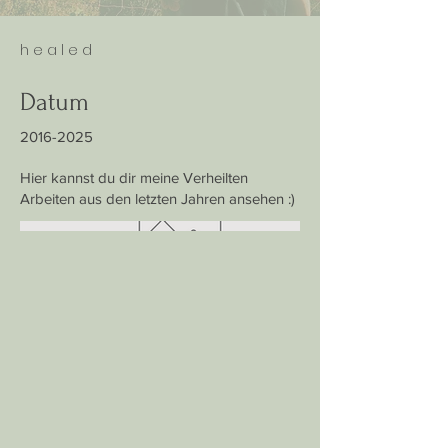
h e a l e d
Datum
2016-2025
Hier kannst du dir meine Verheilten
Arbeiten aus den letzten Jahren ansehen :)